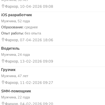
Фархор, 10-04-2026 09:08
iOS разработчик
Мужчина, 52 года
Образование:
среднее
Опыт работы:
без опыта
Фархор, 07-04-2026 18:06
Водитель
Мужчина, 24 года
Фархор, 13-02-2026 09:09
Грузчик
Мужчина, 47 лет
Фархор, 11-02-2026 09:27
SMM-помощник
Мужчина, 22 года
Фархор, 04-02-2026 09:20