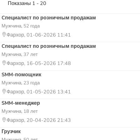
Показаны 1 - 20
Cпециалист по розничным продажам
Мужчина, 52 года
Фархор, 01-06-2026 11:41
Cпециалист по розничным продажам
Мужчина, 37 лет
Фархор, 16-05-2026 17:48
SMM-помощник
Мужчина, 23 года
Фархор, 01-05-2026 13:41
SMM-менеджер
Мужчина, 18 лет
Фархор, 20-04-2026 21:43
Грузчик
Мужчина, 50 лет