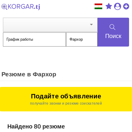
Поиск
Резюме в Фархор
Подайте объявление
получайте звонки и резюме соискателей
Найдено 80 резюме