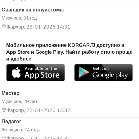
Сварщик на полуавтомат
Мужчина, 31 год
Фархор, 28-01-2026 14:31
Мобильное приложение KORGAR.TJ доступно в
App Store и Google Play. Найти работу стало проще
и удобнее!
Мастер
Мужчина, 29 лет
Фархор, 22-01-2026 13:32
Педагог
Женщина, 24 года
Фархор, 12-12-2025 14:31