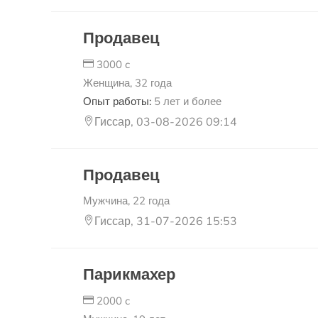
Продавец
3000 c
Женщина, 32 года
Опыт работы:
5 лет и более
Гиссар, 03-08-2026 09:14
Продавец
Мужчина, 22 года
Гиссар, 31-07-2026 15:53
Парикмахер
2000 c