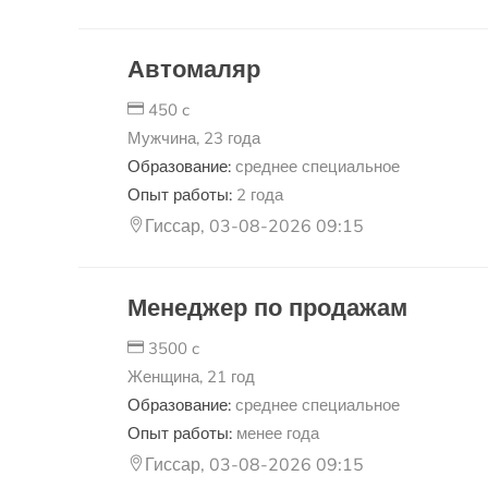
Автомаляр
450 c
Мужчина, 23 года
Образование:
среднее специальное
Опыт работы:
2 года
Гиссар, 03-08-2026 09:15
Менеджер по продажам
3500 c
Женщина, 21 год
Образование:
среднее специальное
Опыт работы:
менее года
Гиссар, 03-08-2026 09:15