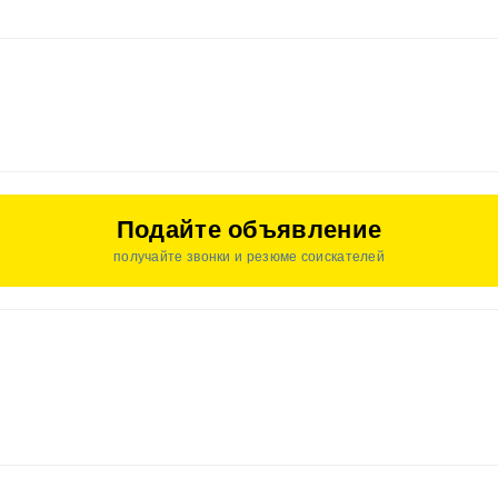
Подайте объявление
получайте звонки и резюме соискателей