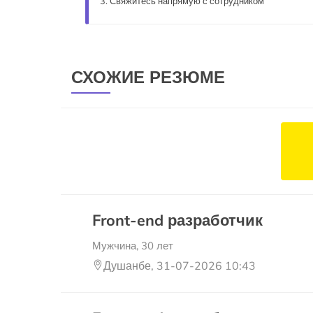
Свяжитесь напрямую с сотрудником
СХОЖИЕ РЕЗЮМЕ
Front-end разработчик
Мужчина, 30 лет
Душанбе, 31-07-2026 10:43