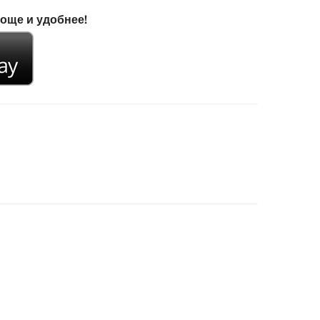
роще и удобнее!