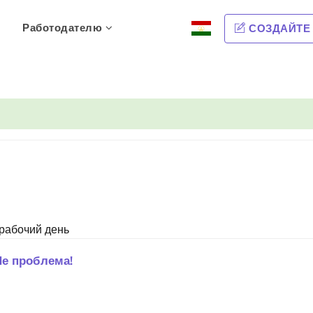
Работодателю
СОЗДАЙТЕ
рабочий день
Не проблема!