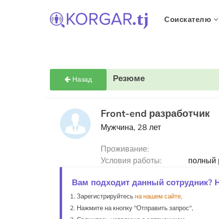
Соискателю
Резюме
Назад
Front-end разработчик
Мужчина, 28 лет
Проживание:
Условия работы:
полный 
Вам подходит данный сотрудник? 
Зарегистрируйтесь
на нашем сайте,
Нажмите на кнопку "Отправить запрос",