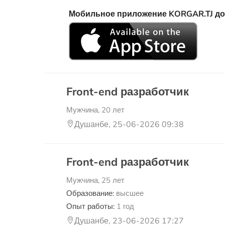
Мобильное приложение KORGAR.TJ досту
Front-end разработчик
Мужчина, 20 лет
Душанбе, 25-06-2026 09:38
Front-end разработчик
Мужчина, 25 лет
Образование:
высшее
Опыт работы:
1 год
Душанбе, 23-06-2026 17:27