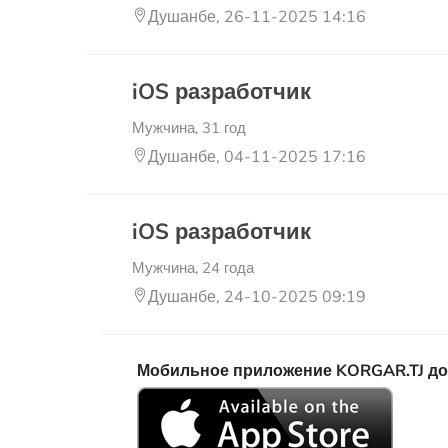
Душанбе, 26-11-2025 14:16
iOS разработчик
Мужчина, 31 год
Душанбе, 04-11-2025 17:16
iOS разработчик
Мужчина, 24 года
Душанбе, 24-10-2025 09:19
Мобильное приложение KORGAR.TJ досту