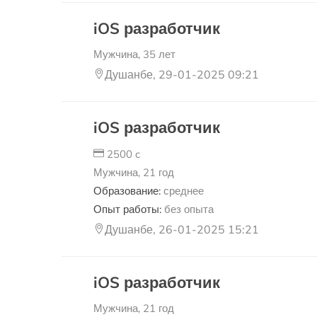
iOS разработчик
Мужчина, 35 лет
Душанбе, 29-01-2025 09:21
iOS разработчик
2500 c
Мужчина, 21 год
Образование:
среднее
Опыт работы:
без опыта
Душанбе, 26-01-2025 15:21
iOS разработчик
Мужчина, 21 год