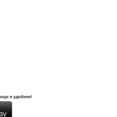
роще и удобнее!