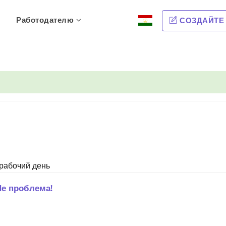
Работодателю
СОЗДАЙТЕ
рабочий день
Не проблема!