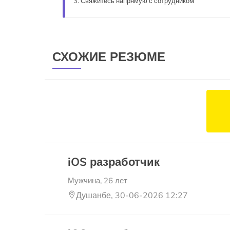
Свяжитесь напрямую с сотрудником
СХОЖИЕ РЕЗЮМЕ
iOS разработчик
Мужчина, 26 лет
Душанбе, 30-06-2026 12:27