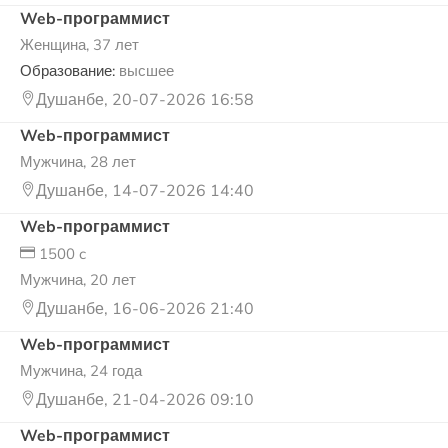
Web-программист
Женщина, 37 лет
Образование:
высшее
Душанбе, 20-07-2026 16:58
Web-программист
Мужчина, 28 лет
Душанбе, 14-07-2026 14:40
Web-программист
1500 c
Мужчина, 20 лет
Душанбе, 16-06-2026 21:40
Web-программист
Мужчина, 24 года
Душанбе, 21-04-2026 09:10
Web-программист