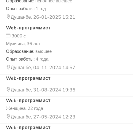
Образование:
неполное высшее
Опыт работы:
1 год
Душанбе, 26-01-2025 15:21
Web-программист
3000 c
Мужчина, 36 лет
Образование:
высшее
Опыт работы:
4 года
Душанбе, 04-11-2024 14:57
Web-программист
Душанбе, 31-08-2024 19:36
Web-программист
Женщина, 22 года
Душанбе, 27-05-2024 12:23
Web-программист