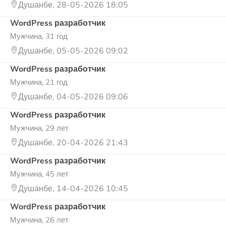
Душанбе, 28-05-2026 18:05
WordPress разработчик
Мужчина, 31 год
Душанбе, 05-05-2026 09:02
WordPress разработчик
Мужчина, 21 год
Душанбе, 04-05-2026 09:06
WordPress разработчик
Мужчина, 29 лет
Душанбе, 20-04-2026 21:43
WordPress разработчик
Мужчина, 45 лет
Душанбе, 14-04-2026 10:45
WordPress разработчик
Мужчина, 26 лет