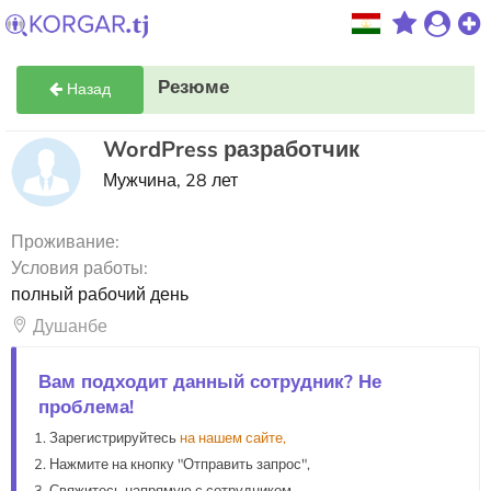
Резюме
Назад
WordPress разработчик
Мужчина, 28 лет
Проживание:
Условия работы:
полный рабочий день
Душанбе
Вам подходит данный сотрудник? Не
проблема!
Зарегистрируйтесь
на нашем сайте,
Нажмите на кнопку "Отправить запрос",