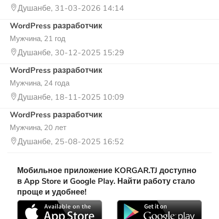
Душанбе, 31-03-2026 14:14
WordPress разработчик
Мужчина, 21 год
Душанбе, 30-12-2025 15:29
WordPress разработчик
Мужчина, 24 года
Душанбе, 18-11-2025 10:09
WordPress разработчик
Мужчина, 20 лет
Душанбе, 25-08-2025 16:52
Мобильное приложение KORGAR.TJ доступно
в App Store и Google Play. Найти работу стало
проще и удобнее!