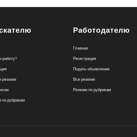
скателю
Работодателю
Главная
и работу?
Регистрация
ация
Подать объявление
е резюме
Все резюме
ансии
Резюме по рубрикам
и по рубрикам