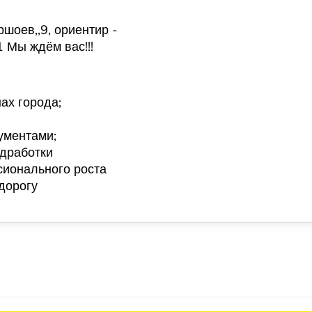
азаршоев,,9, ориентир -
 Мы ждём вас!!!
ах города;
ументами;
дработки
сионального роста
дорогу