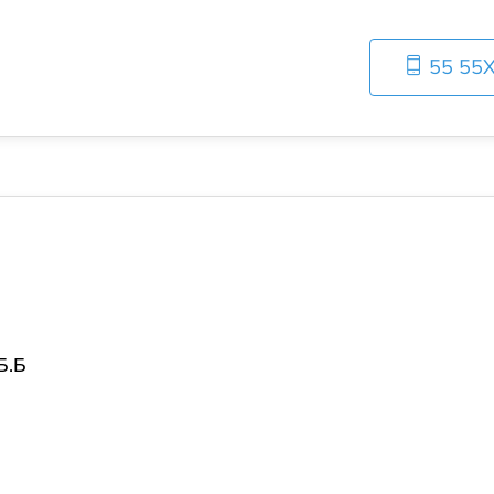
55 55
Б.Б