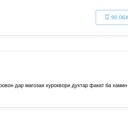
90 06
ровон дар мағозаи хуроквори духтар факат ба хамин