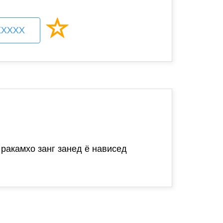
XXXXX
 ракамхо занг занед ё нависед