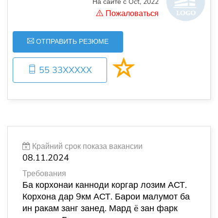
На сайте с Oct, 2022
Пожаловаться
ОТПРАВИТЬ РЕЗЮМЕ
55 33XXXXX
Крайний срок показа вакансии
08.11.2024
Требования
Ба корхонаи канноди коргар лозим АСТ.
Корхона дар 9км АСТ. Барои малумот ба
ин ракам занг занед. Мард ë зан фарк