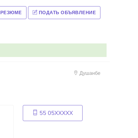
 РЕЗЮМЕ
ПОДАТЬ ОБЪЯВЛЕНИЕ
Душанбе
55 05XXXXX