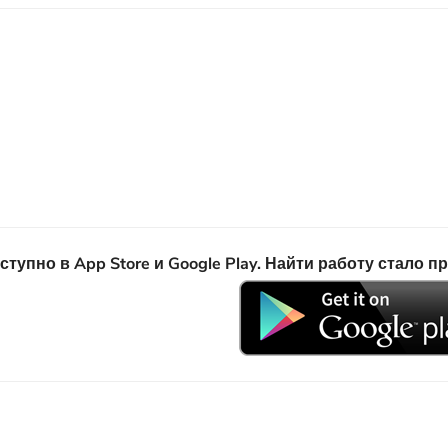
пно в App Store и Google Play. Найти работу стало п