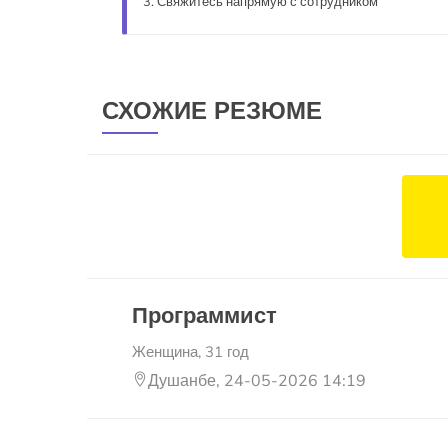
Свяжитесь напрямую с сотрудником
СХОЖИЕ РЕЗЮМЕ
Программист
Женщина, 31 год
Душанбе, 24-05-2026 14:19