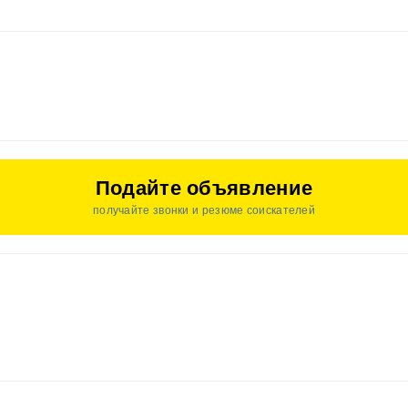
Подайте объявление
получайте звонки и резюме соискателей