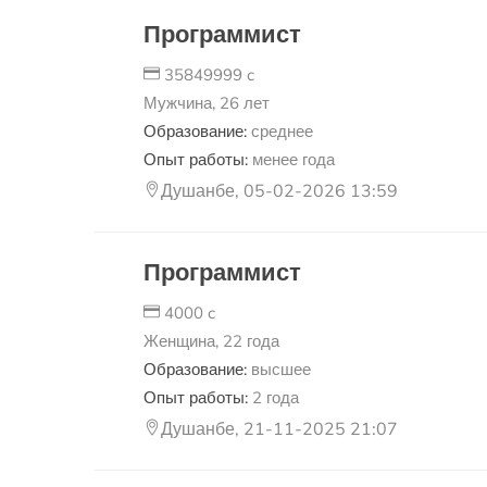
Программист
35849999 c
Мужчина, 26 лет
Образование:
среднее
Опыт работы:
менее года
Душанбе, 05-02-2026 13:59
Программист
4000 c
Женщина, 22 года
Образование:
высшее
Опыт работы:
2 года
Душанбе, 21-11-2025 21:07