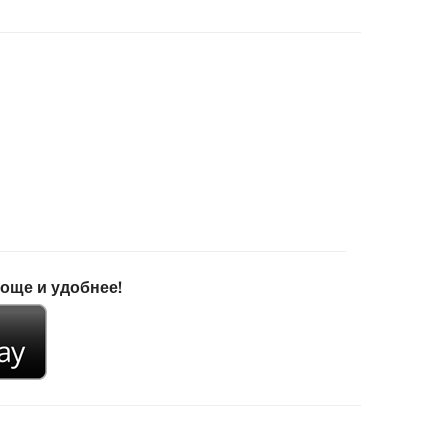
роще и удобнее!