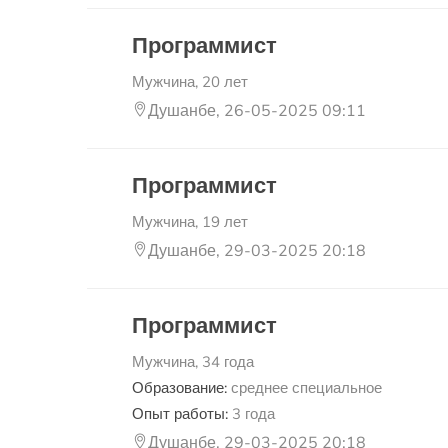
Программист
Мужчина, 20 лет
Душанбе, 26-05-2025 09:11
Программист
Мужчина, 19 лет
Душанбе, 29-03-2025 20:18
Программист
Мужчина, 34 года
Образование:
среднее специальное
Опыт работы:
3 года
Душанбе, 29-03-2025 20:18