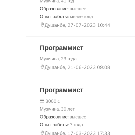
Мужчина, 41 год
Образование:
высшее
Опыт работы:
менее года
Душанбе, 27-07-2023 10:44
Программист
Мужчина, 23 года
Душанбе, 21-06-2023 09:08
Программист
3000 c
Мужчина, 30 лет
Образование:
высшее
Опыт работы:
3 года
Душанбе, 17-03-2023 17:33