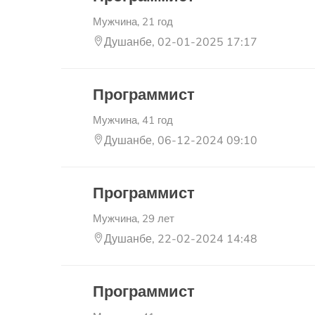
Мужчина, 21 год
Душанбе, 02-01-2025 17:17
Программист
Мужчина, 41 год
Душанбе, 06-12-2024 09:10
Программист
Мужчина, 29 лет
Душанбе, 22-02-2024 14:48
Программист