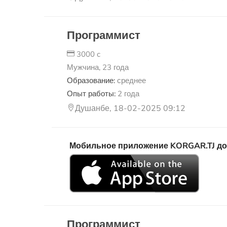
Программист
3000 c
Мужчина, 23 года
Образование:
среднее
Опыт работы:
2 года
Душанбе, 18-02-2025 09:12
Мобильное приложение KORGAR.TJ досту
Программист