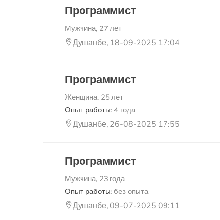
Программист
Мужчина, 27 лет
Душанбе, 18-09-2025 17:04
Программист
Женщина, 25 лет
Опыт работы:
4 года
Душанбе, 26-08-2025 17:55
Программист
Мужчина, 23 года
Опыт работы:
без опыта
Душанбе, 09-07-2025 09:11