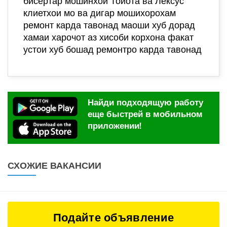
бисёртар мошинхои Тойота ва Лексус
клиетхои мо ва дигар мошихорохам
ремонт карда тавонад маоши хуб дорад
хамаи харочот аз хисоби корхона факат
устои хуб бошад ремонтро карда тавонад
Найди подходящую работу
еще быстрей в мобильном
приложении!
СХОЖИЕ ВАКАНСИИ
Подайте объявление