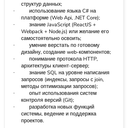
структур данных;
использование языка
C
# на
·
платформе (
Web
Api
, .
NET
Core
);
знание JavaScript (ReactJS +
·
Webpack + Node.js) или желание его
самостоятельно освоить;
умение верстать по готовому
·
дизайну, создание web-компонентов;
понимание протокола HTTP,
·
архитектуры клиент-сервер;
знание SQL на уровне написания
·
запросов (индексы, запросы с join,
методы оптимизации запросов);
опыт использования систем
·
контроля версий (Git);
разработка новых функций
·
системы, ведение и поддержка
проектов.