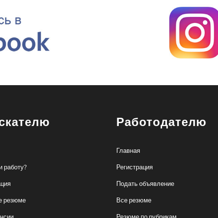
скателю
Работодателю
Главная
и работу?
Регистрация
ация
Подать объявление
е резюме
Все резюме
ансии
Резюме по рубрикам