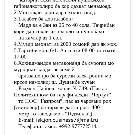
ғайриалкоголиро
ба кор даъват менамояд.
2.Минтақаи корӣ дар
сехҳои завод.
3.Талабот ба довталабон:
Мард ва ё Зан аз 25 то 40 сола. Таҷрибаи
корӣ дар соҳаи
истеҳсолоти нӯшобаҳо
на камтар аз 1 сол.
4.Музди меҳнат: аз 2000 сомонӣ дар як моҳ.
5.Тартиби кор: 6/1.
Аз соати 08-00 то соати
17-00.
6.Хоҳишмандон метавонанд ба суроғаи мо
муроҷиат карда, резюме ё
аризаашонро ба суроғаи электронии мо
ирсол намоянд: ш. Душанбе кӯчаи
Раҳмон Набиев,
хонаи № 349.
(Пас аз
Политехникум ба тарафи деҳаи “Чортут”
то НФС “Газпром”, пас аз чароғаки роҳ
(светофор) ба тарафи дасти рост 400
метр то заводи мо - “Годзилла”).
isk.jon.business7@mail.ru
E-mail:
Телефони тамос: +992 977772514.